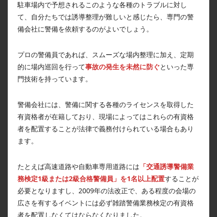
駐車場内で予想されるこのような各種のトラブルに対し
て、自分たちでは誘導整理が難しいと感じたら、専門の警
備会社に警備を依頼するのがよいでしょう。
プロの警備員であれば、スムーズな場内整理に加え、定期
的に場内巡回を行って
事故の発生を未然に防ぐ
といった専
門技術を持っています。
警備会社には、警備に関する各種のライセンスを取得した
有資格者が在籍しており、現場によってはこれらの有資格
者を配置することが法律で義務付けられている場合もあり
ます。
たとえば高速道路や自動車専用道路には
「交通誘導警備業
務検定1級または2級合格警備員」を1名以上配置
することが
必要となりますし、2009年の法改正で、ある程度の会場の
広さを有するイベントには必ず雑踏警備業務検定の有資格
者を配置しなくてはならなくなりました。